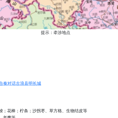
提示：牵涉地点
合奏对话古浪县明长城
梭；花棒；柠条；沙拐枣、草方格、生物结皮等
、老鹰等