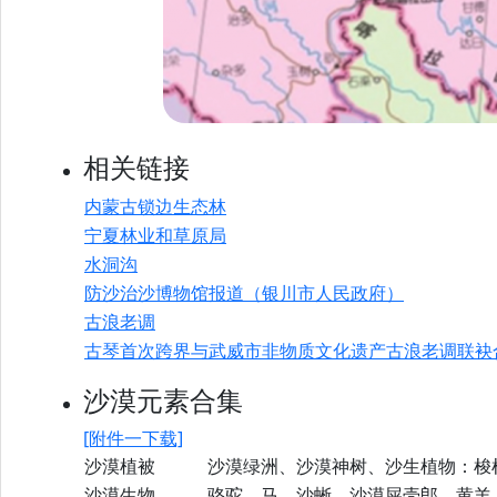
相关链接
内蒙古锁边生态林
宁夏林业和草原局
水洞沟
防沙治沙博物馆报道（银川市人民政府）
古浪老调
古琴首次跨界与武威市非物质文化遗产古浪老调联袂
沙漠元素合集
[附件一下载]
沙漠植被
沙漠绿洲、沙漠神树、沙生植物：梭
沙漠生物
骆驼、马、沙蜥、沙漠屎壳郎、黄羊