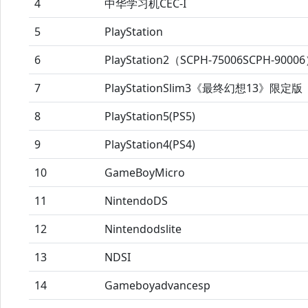
4
中华学习机CEC-I
5
PlayStation
6
PlayStation2（SCPH-75006SCPH-9000
7
PlayStationSlim3《最终幻想13》限定版
8
PlayStation5(PS5)
9
PlayStation4(PS4)
10
GameBoyMicro
11
NintendoDS
12
Nintendodslite
13
NDSI
14
Gameboyadvancesp