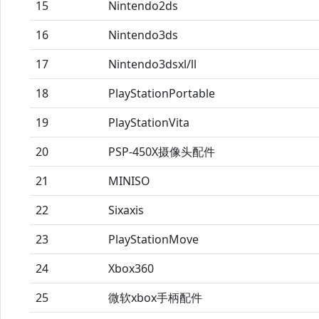
15
Nintendo2ds
16
Nintendo3ds
17
Nintendo3dsxl/ll
18
PlayStationPortable
19
PlayStationVita
20
PSP-450X摄像头配件
21
MINISO
22
Sixaxis
23
PlayStationMove
24
Xbox360
25
微软xbox手柄配件