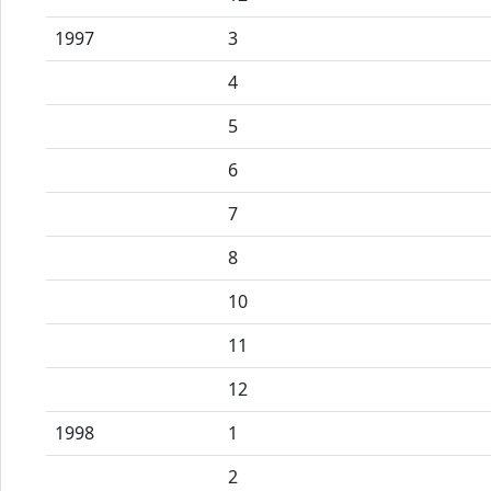
1997
3
4
5
6
7
8
10
11
12
1998
1
2