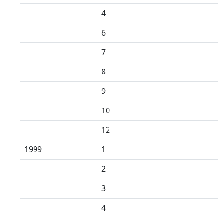
4
6
7
8
9
10
12
1999
1
2
3
4